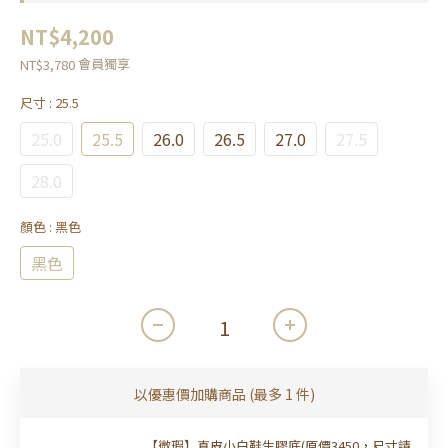
NT$4,200
會員獨享
NT$3,780
尺寸
: 25.5
25.0
25.5
26.0
26.5
27.0
27.5
28.0
顏色
: 黑色
黑色
以優惠價加購商品
(最多 1 件)
【微瑕】真皮小白鞋生膠底(原價3450，尺寸請