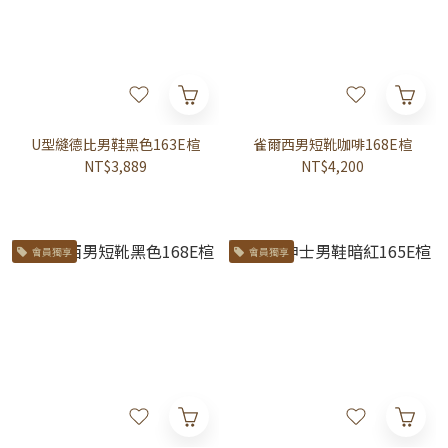
U型縫德比男鞋黑色163E楦
雀爾西男短靴咖啡168E楦
NT$3,889
NT$4,200
會員獨享
會員獨享