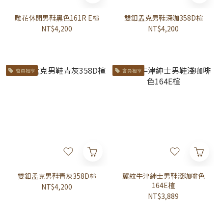
雕花休閒男鞋黑色161R E楦
雙釦孟克男鞋深咖358D楦
NT$4,200
NT$4,200
會員獨享
會員獨享
雙釦孟克男鞋青灰358D楦
翼紋牛津紳士男鞋淺咖啡色
164E楦
NT$4,200
NT$3,889