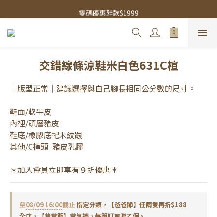
零碼優惠鞋款$1999
零碼優惠鞋款$1999
微瑕疵小白鞋$1199
零碼優惠鞋款$1999
交錯線條涼鞋米白色631C楦
｜版型正常｜建議選擇與自己腳長相同公分數的尺寸。
鞋面/軟牛皮 
內裡/頭層豬皮
鞋底/橡膠底配木紋跟
其他/C楦頭  豬皮乳膠
＊加入會員立即享有９折優惠＊
至
08/09 16:00
截止
指定分類，【爸爸節】任兩雙再折$188
全店，【爸爸節】爸氣禮，每筆訂單贈乙個。