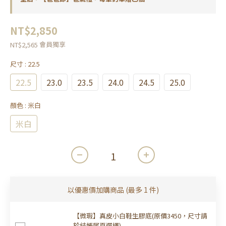
NT$2,850
會員獨享
NT$2,565
尺寸
: 22.5
22.5
23.0
23.5
24.0
24.5
25.0
顏色
: 米白
米白
以優惠價加購商品
(最多 1 件)
【微瑕】真皮小白鞋生膠底(原價3450，尺寸請
於結帳尾頁選擇)